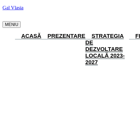
Gal Vlasia
MENIU
ACASĂ
PREZENTARE
STRATEGIA
F
DE
DEZVOLTARE
LOCALĂ 2023-
2027