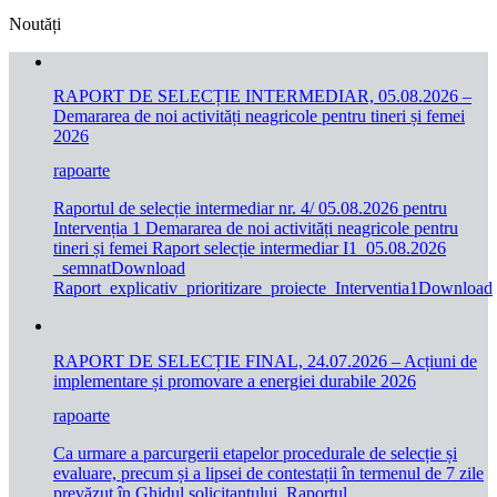
Noutăți
RAPORT DE SELECȚIE INTERMEDIAR, 05.08.2026 –
Demararea de noi activități neagricole pentru tineri și femei
2026
rapoarte
Raportul de selecție intermediar nr. 4/ 05.08.2026 pentru
Intervenția 1 Demararea de noi activități neagricole pentru
tineri și femei Raport selecție intermediar I1_05.08.2026
_semnatDownload
Raport_explicativ_prioritizare_proiecte_Interventia1Download
RAPORT DE SELECȚIE FINAL, 24.07.2026 – Acțiuni de
implementare și promovare a energiei durabile 2026
rapoarte
Ca urmare a parcurgerii etapelor procedurale de selecție și
evaluare, precum și a lipsei de contestații în termenul de 7 zile
prevăzut în Ghidul solicitantului, Raportul.