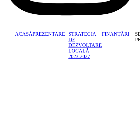
ACASĂ
PREZENTARE
STRATEGIA
FINANȚĂRI
S
DE
P
DEZVOLTARE
LOCALĂ
2023-2027