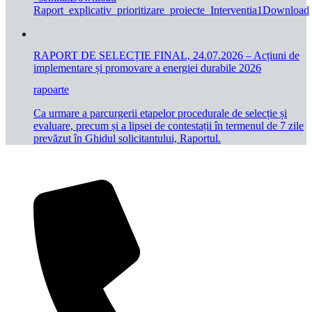
Raport_explicativ_prioritizare_proiecte_Interventia1Download
RAPORT DE SELECȚIE FINAL, 24.07.2026 – Acțiuni de
implementare și promovare a energiei durabile 2026
rapoarte
Ca urmare a parcurgerii etapelor procedurale de selecție și
evaluare, precum și a lipsei de contestații în termenul de 7 zile
prevăzut în Ghidul solicitantului, Raportul.