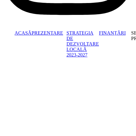
ACASĂ
PREZENTARE
STRATEGIA
FINANȚĂRI
S
DE
P
DEZVOLTARE
LOCALĂ
2023-2027