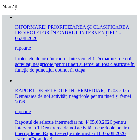
Noutăți
INFORMARE! PRIORITIZAREA ȘI CLASIFICAREA
PROIECTELOR ÎN CADRUL INTERVENȚIEI 1 -
06.08.2026
rapoarte
Proiectele depuse în cadrul Intervenției 1 Demararea de noi
activități neagricole pentru tineri și femei au fost clasificate în
funcție de punctajul obținut în etapa.
RAPORT DE SELECȚIE INTERMEDIAR, 05.08.2026 –
Demararea de noi activități neagricole pentru tineri și femei
2026
rapoarte
Raportul de selecție intermediar nr. 4/ 05.08.2026 pentru
Intervenția 1 Demararea de noi activități neagricole pentru
tineri și femei Raport selecție intermediar I1_05.08.2026
_semnatDownload