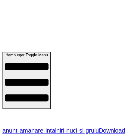
Hamburger Toggle Menu
ANUNȚ AMÂNARE ÎNTÎLNIRI NUCI ȘI GRUIU –
08.01.2025
anunt-amanare-intalniri-nuci-si-gruiu
Download