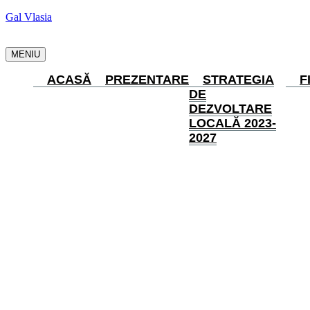
Gal Vlasia
MENIU
ACASĂ
PREZENTARE
STRATEGIA
F
DE
DEZVOLTARE
LOCALĂ 2023-
2027