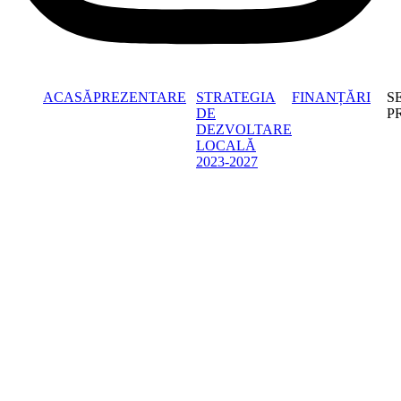
ACASĂ
PREZENTARE
STRATEGIA
FINANȚĂRI
S
DE
P
DEZVOLTARE
LOCALĂ
2023-2027