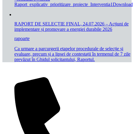
Raport_explicativ_prioritizare_proiecte_Interventia1Download
RAPORT DE SELECȚIE FINAL, 24.07.2026 – Acțiuni de
implementare și promovare a energiei durabile 2026
rapoarte
Ca urmare a parcurgerii etapelor procedurale de selecție și
evaluare, precum și a lipsei de contestații în termenul de 7 zile
prevăzut în Ghidul solicitantului, Raportul.