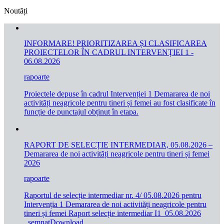
Noutăți
INFORMARE! PRIORITIZAREA ȘI CLASIFICAREA
PROIECTELOR ÎN CADRUL INTERVENȚIEI 1 -
06.08.2026
rapoarte
Proiectele depuse în cadrul Intervenției 1 Demararea de noi
activități neagricole pentru tineri și femei au fost clasificate în
funcție de punctajul obținut în etapa.
RAPORT DE SELECȚIE INTERMEDIAR, 05.08.2026 –
Demararea de noi activități neagricole pentru tineri și femei
2026
rapoarte
Raportul de selecție intermediar nr. 4/ 05.08.2026 pentru
Intervenția 1 Demararea de noi activități neagricole pentru
tineri și femei Raport selecție intermediar I1_05.08.2026
_semnatDownload