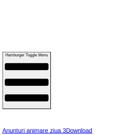
Hamburger Toggle Menu
ANUNȚ ANIMARE CHIAJNA, CHITILA, MOGOȘOAIA –
19.11.2025
Anunturi animare ziua 3
Download