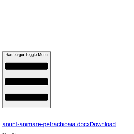
Hamburger Toggle Menu
ANUNȚ ANIMARE PETRĂCHIOAIA – 19.12.2024
anunt-animare-petrachioaia.docx
Download