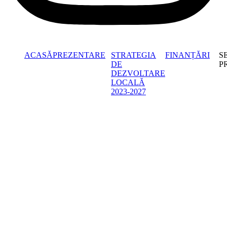
ACASĂ
PREZENTARE
STRATEGIA
FINANȚĂRI
S
DE
P
DEZVOLTARE
LOCALĂ
2023-2027