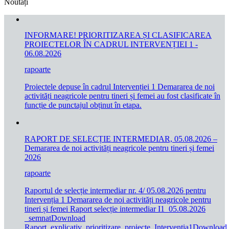
Noutăți
INFORMARE! PRIORITIZAREA ȘI CLASIFICAREA
PROIECTELOR ÎN CADRUL INTERVENȚIEI 1 -
06.08.2026
rapoarte
Proiectele depuse în cadrul Intervenției 1 Demararea de noi
activități neagricole pentru tineri și femei au fost clasificate în
funcție de punctajul obținut în etapa.
RAPORT DE SELECȚIE INTERMEDIAR, 05.08.2026 –
Demararea de noi activități neagricole pentru tineri și femei
2026
rapoarte
Raportul de selecție intermediar nr. 4/ 05.08.2026 pentru
Intervenția 1 Demararea de noi activități neagricole pentru
tineri și femei Raport selecție intermediar I1_05.08.2026
_semnatDownload
Raport_explicativ_prioritizare_proiecte_Interventia1Download