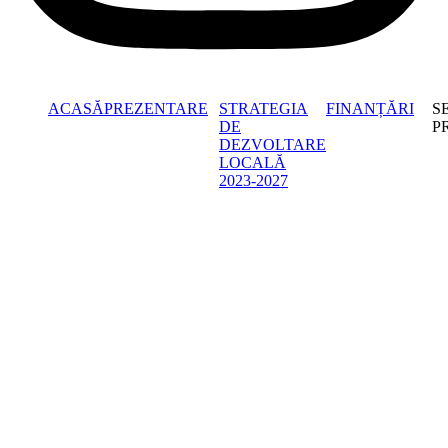
ACASĂ
PREZENTARE
STRATEGIA
FINANȚĂRI
S
DE
P
DEZVOLTARE
LOCALĂ
2023-2027