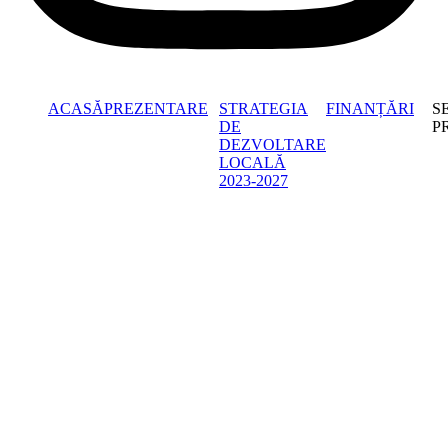
ACASĂ
PREZENTARE
STRATEGIA
FINANȚĂRI
S
DE
P
DEZVOLTARE
LOCALĂ
2023-2027