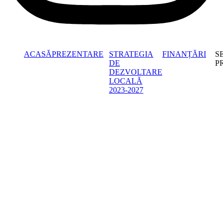
ACASĂ
PREZENTARE
STRATEGIA
FINANȚĂRI
S
DE
P
DEZVOLTARE
LOCALĂ
2023-2027