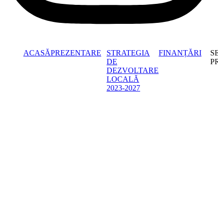
ACASĂ
PREZENTARE
STRATEGIA
FINANȚĂRI
S
DE
P
DEZVOLTARE
LOCALĂ
2023-2027