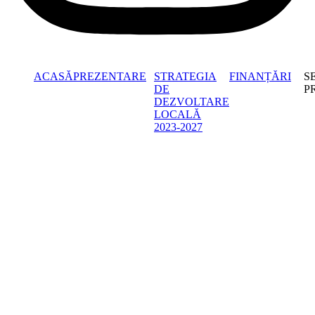
ACASĂ
PREZENTARE
STRATEGIA
FINANȚĂRI
S
DE
P
DEZVOLTARE
LOCALĂ
2023-2027