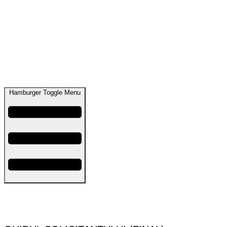
Hamburger Toggle Menu
GHIDUL SOLICITANTULUI – Investiții la scară mică și
servicii publice