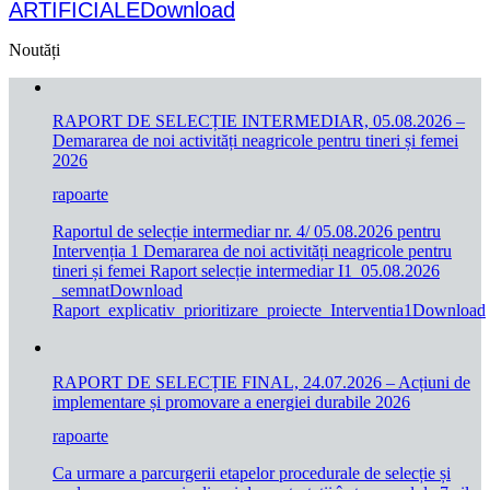
ARTIFICIALE
Download
Noutăți
RAPORT DE SELECȚIE INTERMEDIAR, 05.08.2026 –
Demararea de noi activități neagricole pentru tineri și femei
2026
rapoarte
Raportul de selecție intermediar nr. 4/ 05.08.2026 pentru
Intervenția 1 Demararea de noi activități neagricole pentru
tineri și femei Raport selecție intermediar I1_05.08.2026
_semnatDownload
Raport_explicativ_prioritizare_proiecte_Interventia1Download
RAPORT DE SELECȚIE FINAL, 24.07.2026 – Acțiuni de
implementare și promovare a energiei durabile 2026
rapoarte
Ca urmare a parcurgerii etapelor procedurale de selecție și