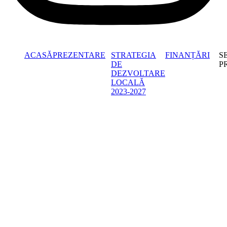
ACASĂ
PREZENTARE
STRATEGIA
FINANȚĂRI
S
DE
P
DEZVOLTARE
LOCALĂ
2023-2027