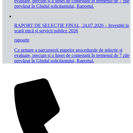
evaluare, precum și a lipsei de contestații în termenul de 7 zile
prevăzut în Ghidul solicitantului, Raportul.
RAPORT DE SELECȚIE FINAL, 24.07.2026 – Investiții la
scară mică și servicii publice 2026
rapoarte
Ca urmare a parcurgerii etapelor procedurale de selecție și
evaluare, precum și a lipsei de contestații în termenul de 7 zile
prevăzut în Ghidul solicitantului, Raportul.