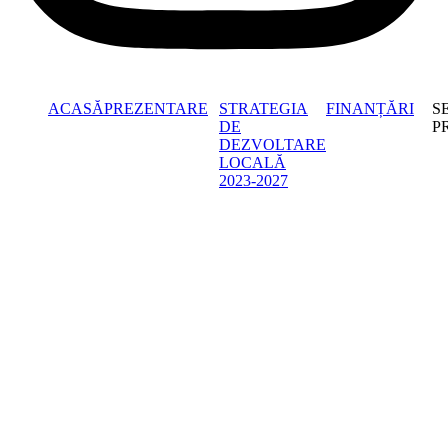
ACASĂ
PREZENTARE
STRATEGIA
FINANȚĂRI
S
DE
P
DEZVOLTARE
LOCALĂ
2023-2027