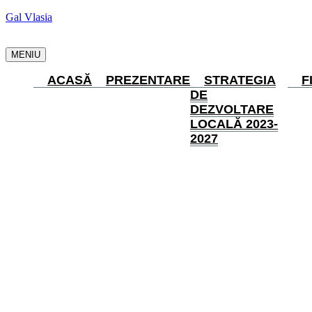
Gal Vlasia
MENIU
ACASĂ
PREZENTARE
STRATEGIA
F
DE
DEZVOLTARE
LOCALĂ 2023-
2027