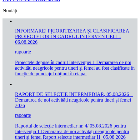
Noutăți
INFORMARE! PRIORITIZAREA ȘI CLASIFICAREA
PROIECTELOR ÎN CADRUL INTERVENȚIEI 1 -
06.08.2026
rapoarte
Proiectele depuse în cadrul Intervenției 1 Demararea de noi
activități neagricole pentru tineri și femei au fost clasificate în
funcție de punctajul obținut în etapa.
RAPORT DE SELECȚIE INTERMEDIAR, 05.08.2026 –
Demararea de noi activități neagricole pentru tineri și femei
2026
rapoarte
Raportul de selecție intermediar nr. 4/ 05.08.2026 pentru
Intervenția 1 Demararea de noi activități neagricole pentru
tineri și femei Raport selecție intermediar I1_05.08.2026