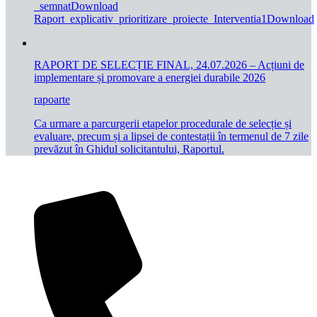
_semnatDownload
Raport_explicativ_prioritizare_proiecte_Interventia1Download
RAPORT DE SELECȚIE FINAL, 24.07.2026 – Acțiuni de
implementare și promovare a energiei durabile 2026
rapoarte
Ca urmare a parcurgerii etapelor procedurale de selecție și
evaluare, precum și a lipsei de contestații în termenul de 7 zile
prevăzut în Ghidul solicitantului, Raportul.